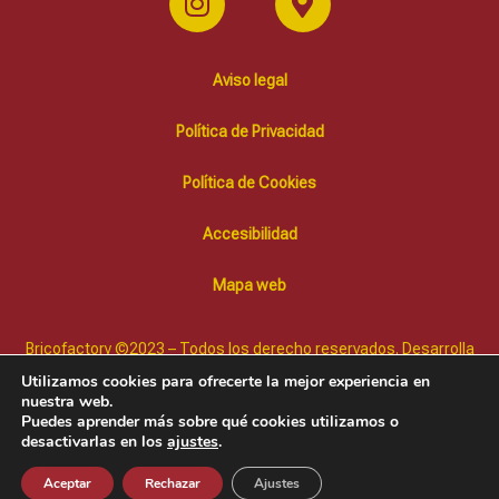
Aviso legal
Política de Privacidad
Política de Cookies
Accesibilidad
Mapa web
Bricofactory ©2023 – Todos los derecho reservados. Desarrolla
Diffusion Marketing Online
Utilizamos cookies para ofrecerte la mejor experiencia en
nuestra web.
Puedes aprender más sobre qué cookies utilizamos o
desactivarlas en los
ajustes
.
Aceptar
Rechazar
Ajustes