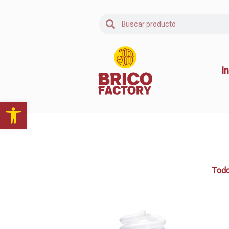
In
Abrir barra de herramientas
Tod