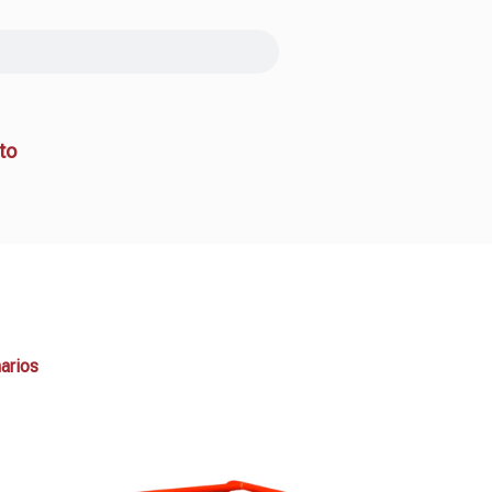
to
arios