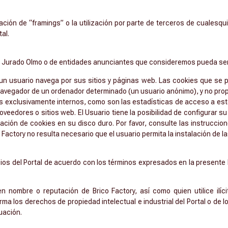
ación de “framings” o la utilización por parte de terceros de cualesq
al.
 de Jurado Olmo o de entidades anunciantes que consideremos pueda ser
un usuario navega por sus sitios y páginas web. Las cookies que se p
navegador de un ordenador determinado (un usuario anónimo), y no pro
nes exclusivamente internos, como son las estadísticas de acceso a est
oveedores o sitios web. El Usuario tiene la posibilidad de configurar s
lación de cookies en su disco duro. Por favor, consulte las instrucc
o Factory no resulta necesario que el usuario permita la instalación de 
icios del Portal de acuerdo con los términos expresados en la presente 
n nombre o reputación de Brico Factory, así como quien utilice ilíc
forma los derechos de propiedad intelectual e industrial del Portal o de
uación.