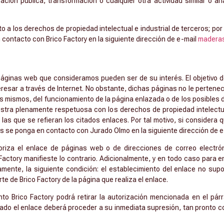
ación pública, transformación o cualquier otra actividad similar o a
o a los derechos de propiedad intelectual e industrial de terceros; por e
ontacto con Brico Factory en la siguiente dirección de e-mail
madera
s páginas web que consideramos pueden ser de su interés. El objetivo d
esar a través de Internet. No obstante, dichas páginas no le pertenec
os mismos, del funcionamiento de la página enlazada o de los posibles
estra plenamente respetuosa con los derechos de propiedad intelectua
as que se refieran los citados enlaces. Por tal motivo, si considera 
s se ponga en contacto con Jurado Olmo en la siguiente dirección de 
oriza el enlace de páginas web o de direcciones de correo electró
ctory manifieste lo contrario. Adicionalmente, y en todo caso para e
mente, la siguiente condición: el establecimiento del enlace no supo
te de Brico Factory de la página que realiza el enlace.
to Brico Factory podrá retirar la autorización mencionada en el pár
izado el enlace deberá proceder a su inmediata supresión, tan pronto co