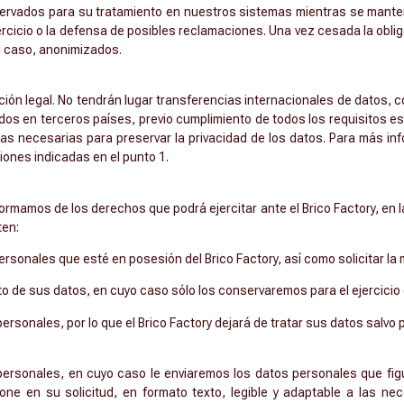
nservados para su tratamiento en nuestros sistemas mientras se manten
ejercicio o la defensa de posibles reclamaciones. Una vez cesada la obl
u caso, anonimizados.
ción legal. No tendrán lugar transferencias internacionales de datos, c
dos en terceros países, previo cumplimiento de todos los requisitos e
as necesarias para preservar la privacidad de los datos. Para más inf
ciones indicadas en el punto 1.
formamos de los derechos que podrá ejercitar ante el Brico Factory, en 
ten:
rsonales que esté en posesión del Brico Factory, así como solicitar la
nto de sus datos, en cuyo caso sólo los conservaremos para el ejercicio
rsonales, por lo que el Brico Factory dejará de tratar sus datos salvo po
s personales, en cuyo caso le enviaremos los datos personales que f
ione en su solicitud, en formato texto, legible y adaptable a las ne