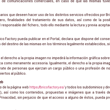
ío de comunicaciones comerciales, en caso de que las mismas tuvie
usuarios que deseen hacer uso de los distintos servicios ofrecidos por B
chero, finalidades del tratamiento de sus datos, así como de la pos
 responsable del fichero, todo ello mediante la lectura y previa aceptac
ico Factory pueda publicar en el Portal, declara que dispone del con
 del destino de las mismas en los términos legalmente establecidos, s
 el derecho a la propia imagen no impedirá la información gráfica sob
 como meramente accesoria. Igualmente, el derecho a la propia imag
rate de personas que ejerzan un cargo público o una profesión de no
iertos al público.
eb
so de la página web
https://bricofactory.es/
y todos los subdominios y dir
, así como los contenidos, propuestas e imágenes que a través de
 Privacidad, sin perjuicio de que el acceso a alguno de éstos, pueda 