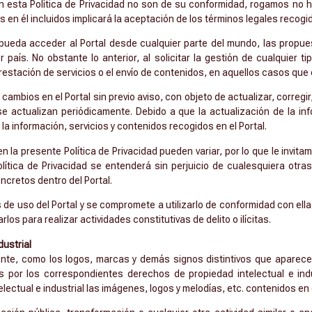
en esta Política de Privacidad no son de su conformidad, rogamos no 
s en él incluidos implicará la aceptación de los términos legales recogi
e pueda acceder al Portal desde cualquier parte del mundo, las propu
 país. No obstante lo anterior, al solicitar la gestión de cualquier ti
prestación de servicios o el envío de contenidos, en aquellos casos que
 cambios en el Portal sin previo aviso, con objeto de actualizar, corregir
se actualizan periódicamente. Debido a que la actualización de la in
la información, servicios y contenidos recogidos en el Portal.
 la presente Política de Privacidad pueden variar, por lo que le invita
olítica de Privacidad se entenderá sin perjuicio de cualesquiera otra
ncretos dentro del Portal.
 de uso del Portal y se compromete a utilizarlo de conformidad con el
rlos para realizar actividades constitutivas de delito o ilícitas.
dustrial
uente, como los logos, marcas y demás signos distintivos que aparece
 por los correspondientes derechos de propiedad intelectual e indu
ctual e industrial las imágenes, logos y melodías, etc. contenidos en e