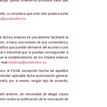
náloga, queda totalmente prohibida salvo que
llo, si considera que este sitio pudiera estar
s@juradoolmo.es
e dichos enlaces es únicamente facilitarle la
en, ni hace una revisión de sus contenidos y,
 daños que puedan derivarse del acceso o uso
l o industrial que le puedan corresponder a
que el establecimiento de los citados enlaces
e-mail
maderas@juradoolmo.es
.
nico al Portal, excepción hecha de aquellos
ntender aplicable dicha autorización general,
ndrá, por sí mismo, ningún tipo de acuerdo,
rafo anterior, sin necesidad de alegar causa
mo reciba la notificación de la revocación de