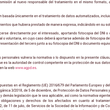
smisión al nuevo responsable del tratamiento en el mismo formato, a
n basada únicamente en el tratamiento de datos automatizados, incluida
mientos que hubiera prestado de manera expresa, indicándolo en su sol
erse directamente por el interesado, aportando fotocopia del DNI o 
al o voluntaria, en cuyo caso deberá aportarse además de fotocopia de
resentación del tercero junto a su fotocopia del DNI o documento equiv
s personales vulnera la normativa o lo dispuesto en la presente cláus
e es la autoridad de control competente en la protección de sus datos
 en la web
www.agpd.es
.
puestas en el Reglamento (UE) 2016/679 del Parlamento Europeo y del C
rgánica 3/2018, de 5 de diciembre, de Protección de Datos Personales y
y demás legislación que le sea aplicable, así como la normativa vigen
 obligaciones y derechos de los afectados en cuanto al tratami
, de 11 de julio, de Servicios de la Sociedad de la Información y de Com