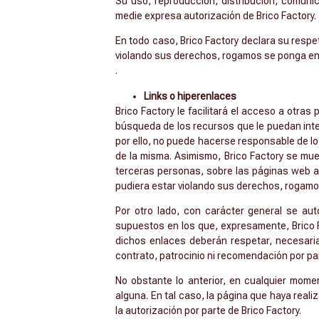
Su uso, reproducción, distribución, comunic
medie expresa autorización de Brico Factory.
En todo caso, Brico Factory declara su respet
violando sus derechos, rogamos se ponga en c
.
Links o hiperenlaces
Brico Factory le facilitará el acceso a otra
búsqueda de los recursos que le puedan inter
por ello, no puede hacerse responsable de l
de la misma. Asimismo, Brico Factory se mu
terceras personas, sobre las páginas web a l
pudiera estar violando sus derechos, rogamo
Por otro lado, con carácter general se aut
supuestos en los que, expresamente, Brico Fa
dichos enlaces deberán respetar, necesaria
contrato, patrocinio ni recomendación por par
No obstante lo anterior, en cualquier momen
alguna. En tal caso, la página que haya real
la autorización por parte de Brico Factory.