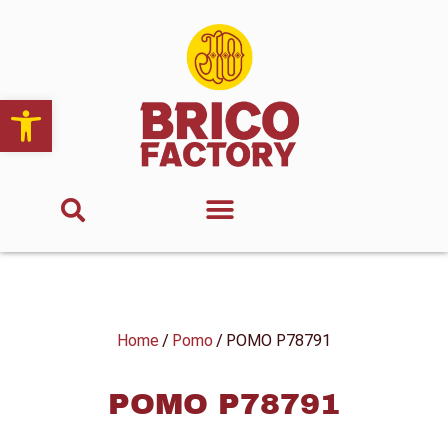
Abrir barra de herramientas
Home
/
Pomo
/ POMO P78791
POMO P78791