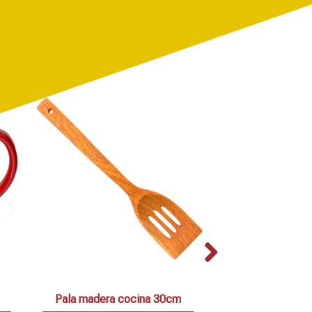
Pala madera cocina 30cm
Set 2 cazuel