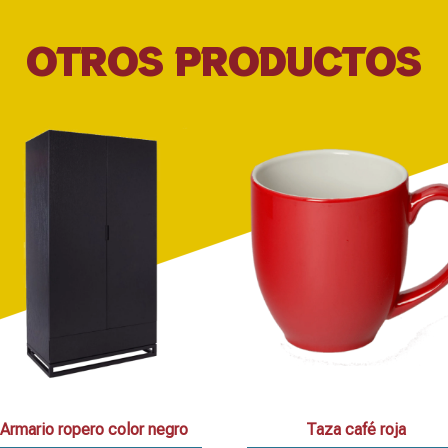
OTROS PRODUCTOS
Armario ropero color negro
Taza café roja