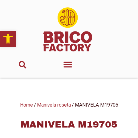
Abrir barra de herramientas
Home
/
Manivela roseta
/ MANIVELA M19705
MANIVELA M19705