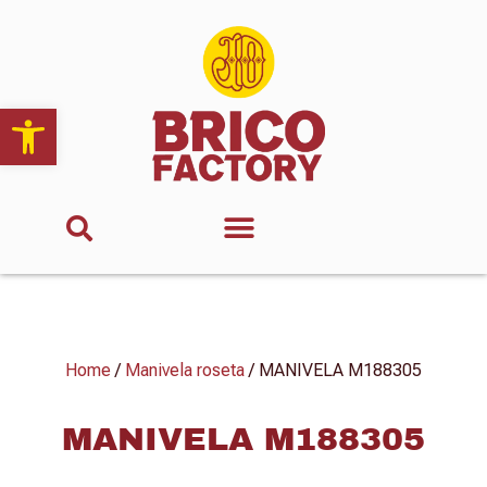
Abrir barra de herramientas
Home
/
Manivela roseta
/ MANIVELA M188305
MANIVELA M188305