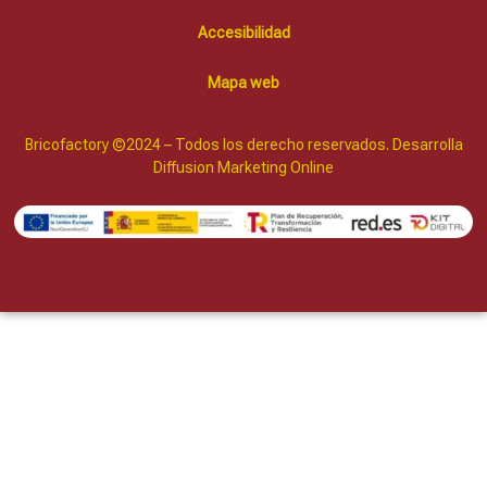
Accesibilidad
Mapa web
Bricofactory ©2024 – Todos los derecho reservados. Desarrolla
Diffusion Marketing Online