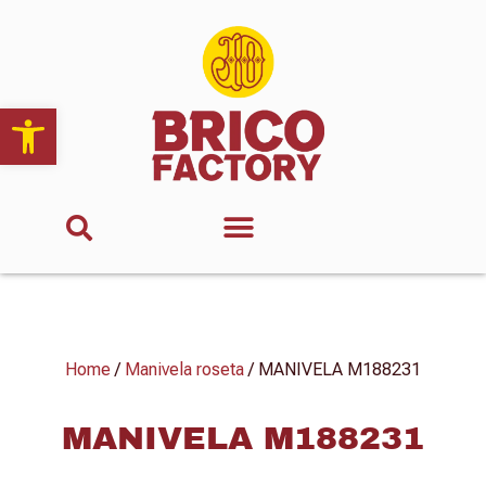
Abrir barra de herramientas
Home
/
Manivela roseta
/ MANIVELA M188231
MANIVELA M188231