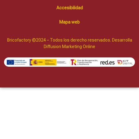
Accesibilidad
Mapa web
Bricofactory ©2024 – Todos los derecho reservados. Desarrolla
Diffusion Marketing Online