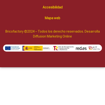
Accesibilidad
Mapa web
Bricofactory ©2024 – Todos los derecho reservados. Desarrolla
Diffusion Marketing Online