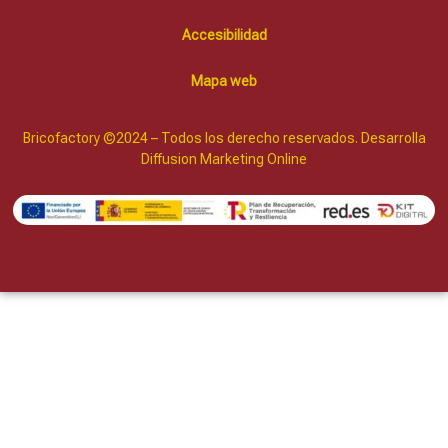
Accesibilidad
Mapa web
Bricofactory ©2024 – Todos los derecho reservados. Desarrolla
Diffusion Marketing Online