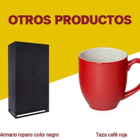
OTROS PRODUCTOS
Armario ropero color negro
Taza café roja