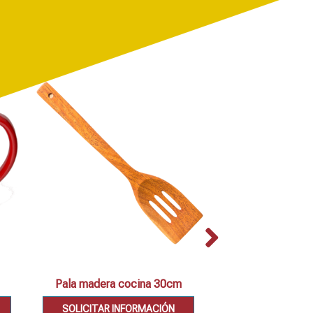
Pala madera cocina 30cm
Set 2 cazuel
SOLICITAR INFORMACIÓN
SOLICITAR IN