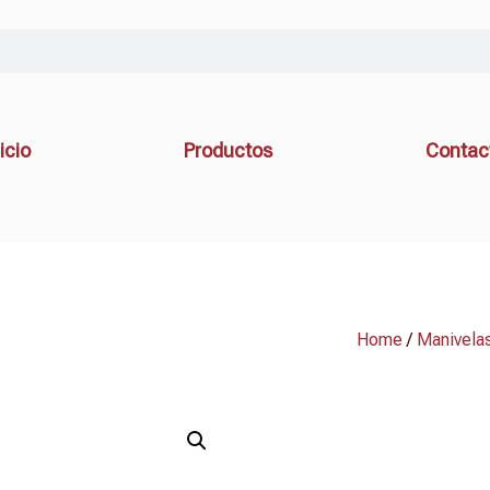
icio
Productos
Contac
Home
/
Manivela