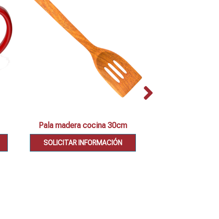
Pala madera cocina 30cm
Set 2 cazuel
SOLICITAR INFORMACIÓN
SOLICITAR IN