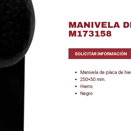
MANIVELA D
M173158
SOLICITAR INFORMACIÓN
Manivela de placa de hie
250×50 mm.
Hierro
Negro