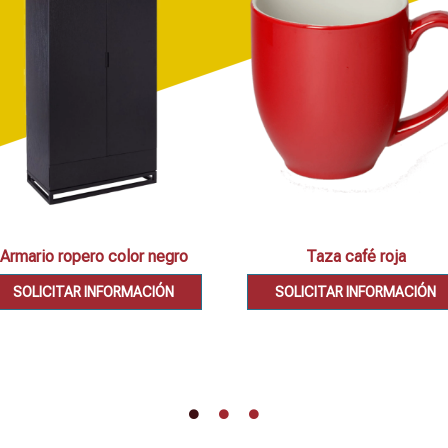
Armario ropero color negro
Taza café roja
SOLICITAR INFORMACIÓN
SOLICITAR INFORMACIÓN