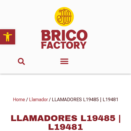
Abrir barra de herramientas
Home
/
Llamador
/ LLAMADORES L19485 | L19481
LLAMADORES L19485 |
L19481