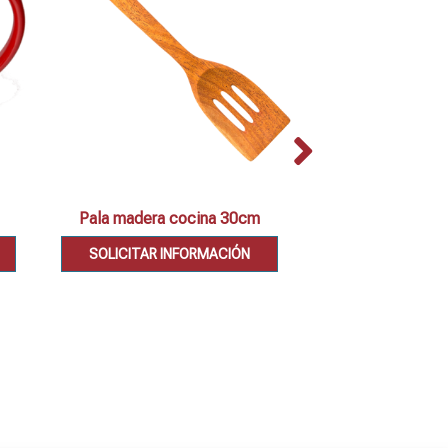
Pala madera cocina 30cm
Set 2 cazuel
SOLICITAR INFORMACIÓN
SOLICITAR IN