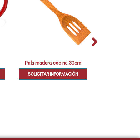
Pala madera cocina 30cm
Set 2 cazuel
SOLICITAR INFORMACIÓN
SOLICITAR IN