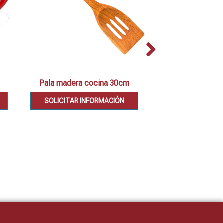
Pala madera cocina 30cm
Set 2 cazuel
SOLICITAR INFORMACIÓN
SOLICITAR IN