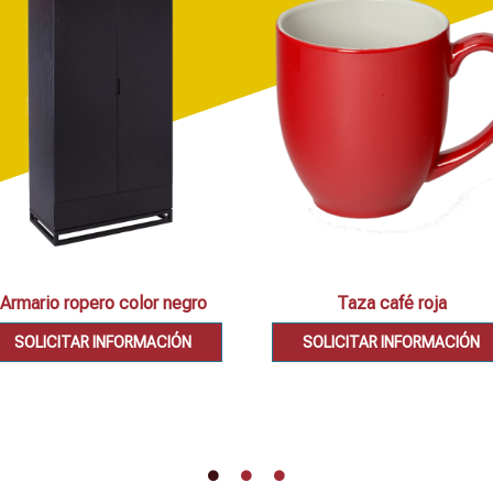
Armario ropero color negro
Taza café roja
SOLICITAR INFORMACIÓN
SOLICITAR INFORMACIÓN