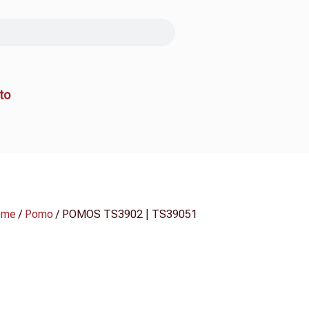
to
ome
/
Pomo
/ POMOS TS3902 | TS39051