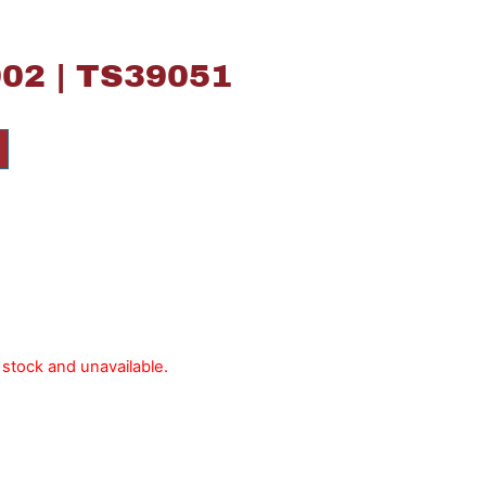
2 | TS39051
f stock and unavailable.