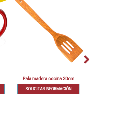
Pala madera cocina 30cm
Set 2 cazuel
SOLICITAR INFORMACIÓN
SOLICITAR IN