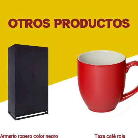
OTROS PRODUCTOS
Armario ropero color negro
Taza café roja