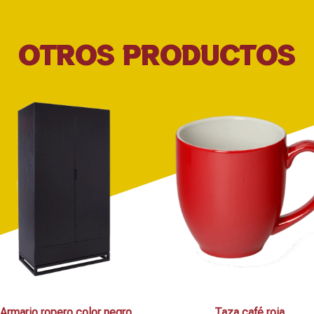
OTROS PRODUCTOS
Armario ropero color negro
Taza café roja