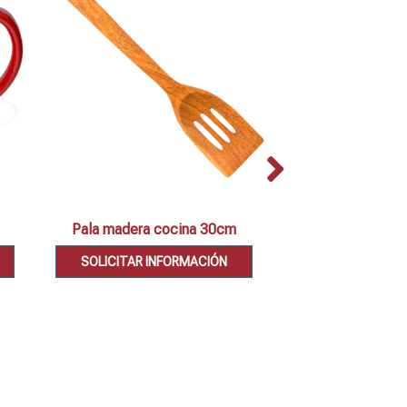
Pala madera cocina 30cm
Set 2 cazuel
SOLICITAR INFORMACIÓN
SOLICITAR IN