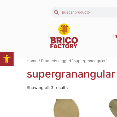
In
Abrir barra de herramientas
Home
/ Products tagged “supergranangular”
supergranangular
Showing all 3 results