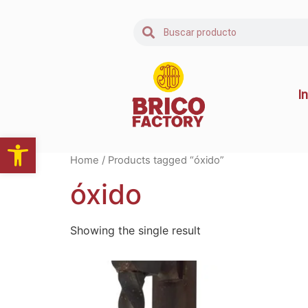
In
Abrir barra de herramientas
Home
/ Products tagged “óxido”
óxido
Showing the single result