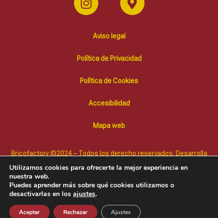
Aviso legal
Política de Privacidad
Política de Cookies
Accesibilidad
Mapa web
Bricofactory ©2024 – Todos los derecho reservados. Desarrolla
Diffusion Marketing Online
Utilizamos cookies para ofrecerte la mejor experiencia en
nuestra web.
Puedes aprender más sobre qué cookies utilizamos o
desactivarlas en los
ajustes
.
Aceptar
Rechazar
Ajustes